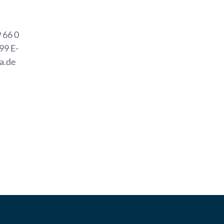
 66 0
99 E-
a.de