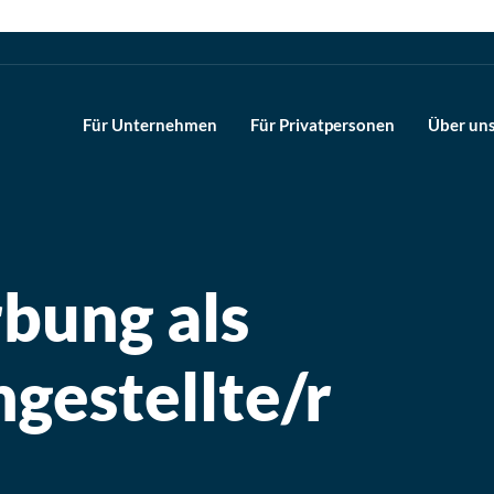
Für Unternehmen
Für Privatpersonen
Über un
bung als
gestellte/r